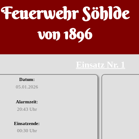
Feuerwehr Söhlde
von 1896
Einsatz Nr. 1
Datum:
05.01
.2026
Alarmzeit:
20:43 Uhr
Einsatzende:
00:30 Uhr