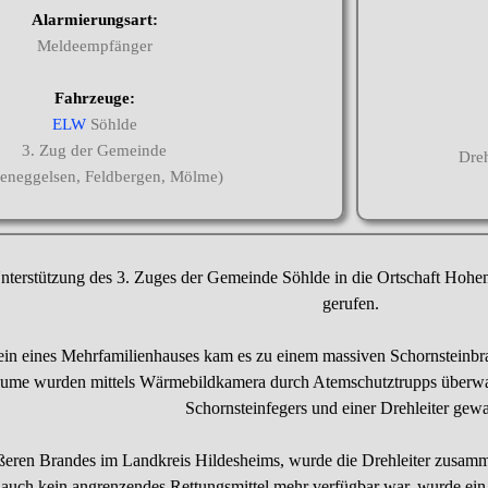
Alarmierungsart:
Meldeempfänger
Fahrzeuge:
ELW
Söhlde
3. Zug der Gemeinde
Dreh
eneggelsen, Feldbergen, Mölme)
nterstützung des 3. Zuges der Gemeinde Söhlde in die Ortschaft Hohe
gerufen.
ein eines Mehrfamilienhauses kam es zu einem massiven Schornsteinb
me wurden mittels Wärmebildkamera durch Atemschutztrupps überwach
Schornsteinfegers und einer Drehleiter gewa
ßeren Brandes im Landkreis Hildesheims, wurde die Drehleiter zusam
a auch kein angrenzendes Rettungsmittel mehr verfügbar war, wurde ein