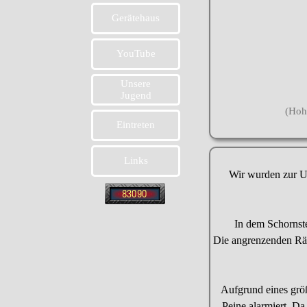
Gerätehaus
YouTube
Unsere
Jugend
(Hoh
Eintreten
Links
Wir wurden zur U
In dem Schornst
Die angrenzenden Räu
Aufgrund eines grö
Peine alarmiert. D