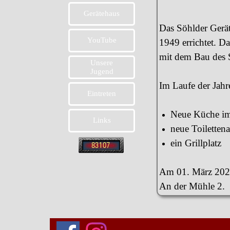
Gerätehaus
Das Söhlder Gerät
YouTube
1949 errichtet. Da
mit dem Bau des 
Unsere
Jugend
Im Laufe der Jah
Eintreten
Neue Küche i
Links
neue Toiletten
ein Grillplatz
Am 01. März 2024
An der Mühle 2.